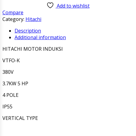
MOTOR
Add to wishlist
INDUKSI
Compare
VTFO-
Category:
Hitachi
K
380V
Description
3.7KW
Additional information
5
HP
HITACHI MOTOR INDUKSI
4
VTFO-K
POLE
VERTICAL
380V
TYPE
quantity
3.7KW 5 HP
4 POLE
IP55
VERTICAL TYPE