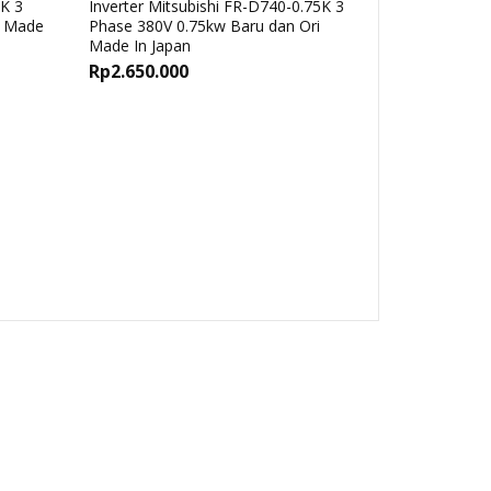
2K 3
Inverter Mitsubishi FR-D740-0.75K 3
Inverter Da
i Made
Phase 380V 0.75kw Baru dan Ori
Phase 220V 2
Made In Japan
Rp
4.200.0
Rp
2.650.000