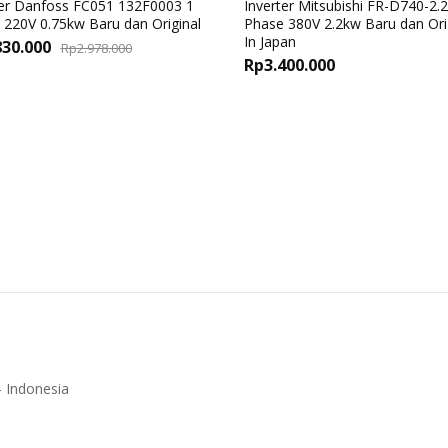
ter Danfoss FC051 132F0003 1
Inverter Mitsubishi FR-D740-2.
 220V 0.75kw Baru dan Original
Phase 380V 2.2kw Baru dan Or
In Japan
Original
Current
830.000
Rp
2.978.000
Rp
3.400.000
price
price
was:
is:
Rp2.978.000.
Rp2.830.000.
 Indonesia