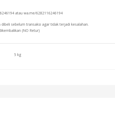
2116246194 atau wa.me/6282116246194
beli sebelum transaksi agar tidak terjadi kesalahan.
 dikembalikan (NO Retur)
5 kg