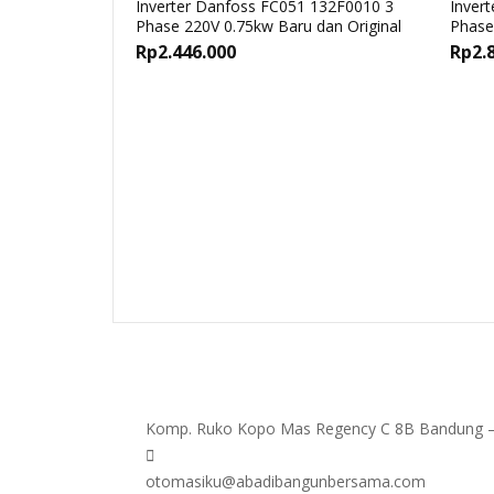
Inverter Danfoss FC051 132F0010 3
Inver
Phase 220V 0.75kw Baru dan Original
Phase
Rp
2.446.000
Rp
2.
Komp. Ruko Kopo Mas Regency C 8B Bandung –
otomasiku@abadibangunbersama.com