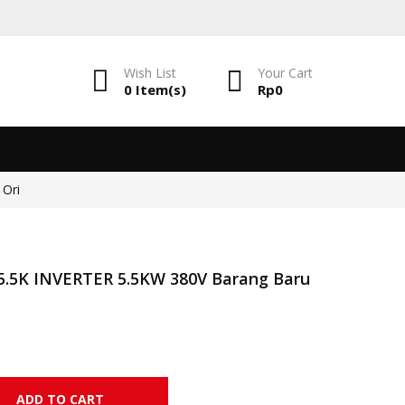
Wish List
Your
Cart
0 Item(s)
Rp
0
Ori
5.5K INVERTER 5.5KW 380V Barang Baru
NVERTER 5.5KW 380V Barang Baru dan Ori quantity
ADD TO CART